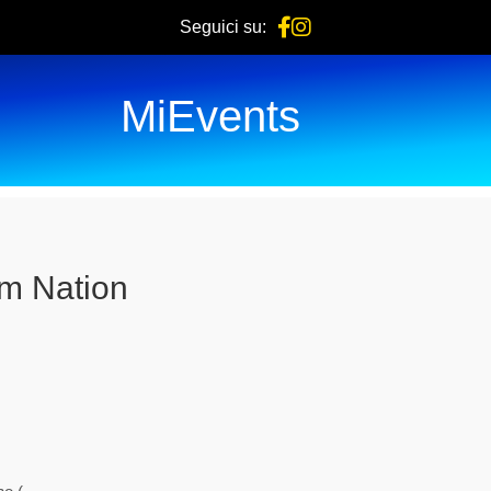
Seguici su:
MiEvents
m Nation