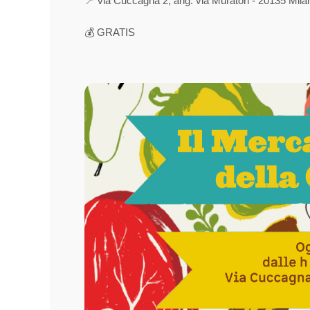
📍 via Cuccagna 2, ang. via Muratori - 20135 Mila
💰 GRATIS