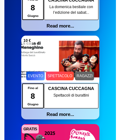
CASCINA CUCCAGNA
8
La domenica bestiale con
l’edizione del sabat...
Giugno
Read more...
10 €
EVENTO
SPETTACOLO
RAGAZZI
CASCINA CUCCAGNA
Fino al
8
Spettacoli di burattini
Giugno
Read more...
GRATIS