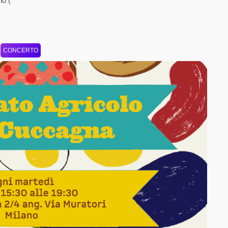
no (
CONCERTO