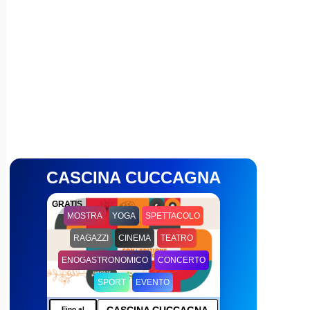
CASCINA CUCCAGNA
GRATIS
MOSTRA
YOGA
SPETTACOLO
RAGAZZI
CINEMA
TEATRO
ENOGASTRONOMICO
CONCERTO
SPORT
EVENTO
Fino al