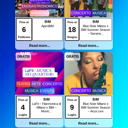
ENOGASTRONOMICO
APERITIVO
CONCERTO
MUSICA
BiM
BiM
Fino al
Fino al
AperiBiM
Blue Note Milano x
6
18
BiM Summer Season
– Savana...
Febbraio
Giugno
Read more...
Read more...
GRATIS
GRATIS
TEATRO
ARTE
CONCERTO
MUSICA
EVENTO
CONCERTO
MUSICA
BiM
BiM
Fino al
Fino al
LaFil – Filarmonica di
Blue Note Milano x
4
9
Milano x BiM –
BiM Summer Season
Music...
– Arya Live
Luglio
Luglio
Read more...
Read more...