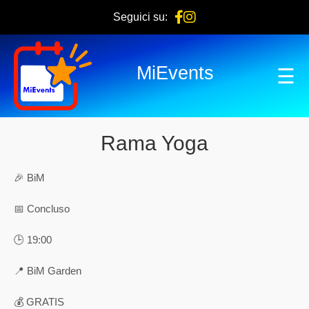
Seguici su:
MiEvents
☰
Rama Yoga
🎉 BiM
📅 Concluso
🕒 19:00
📍 BiM Garden
💰 GRATIS