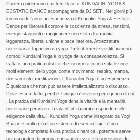
Carrera guideranno una free class di KUNDALINI YOGA &
ECSTATIC DANCE accompagnata da DJ SET . Nei giorni più
luminosi dell’anno un’esperienza di Kundalini Yoga & Ecstatic
Dance per liberare il corpo e la coscienza da stress, tensioni,
energie stagnanti e raggiungere uno stato di armonia,
leggerezza, libertà, unione e pace interiore. Attrezzatura
necessaria: Tappetino da yoga Preferibilmente vestiti bianchi e
comodi Kundalini Yoga è lo yoga della consapevolezza. Si
tratta di una pratica olistica che incorpora in una sola lezione
molti elementi dello yoga, come movimento, respiro, mantra,
rilassamento, meditazione. Il Kundalini Yoga è un’esperienza .
È qualcosa che non può essere intellettualizzato o discusso.
Deve essere fatto, perché il viaggio è diverso per ognuno di noi
. La pratica del Kundalini Yoga dona la vitalità e la mentalità
necessarie per vivere la vita di tutti i giorni e rispondere alle
esigenze della vita. Il Kundalini Yoga come insegnato da Yogi
Bhajan è molto più di un sistema di esercizi fisici, è una
tecnologia completa: è una pratica dinamica , potente e serve
per espandere la propria consapevolezza e l’espressione del