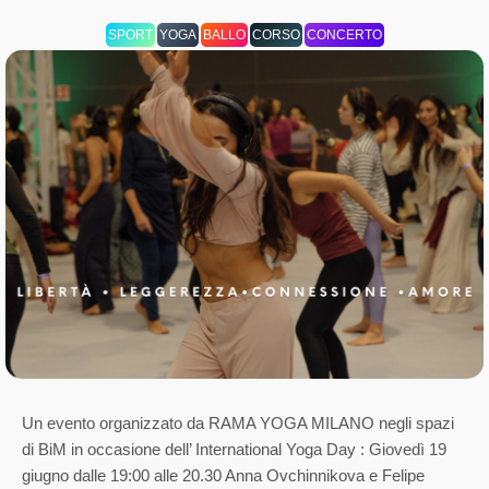
SPORT
YOGA
BALLO
CORSO
CONCERTO
Un evento organizzato da RAMA YOGA MILANO negli spazi
di BiM in occasione dell’ International Yoga Day : Giovedì 19
giugno dalle 19:00 alle 20.30 Anna Ovchinnikova e Felipe