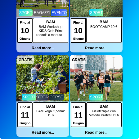
SPORT
RAGAZZI
EVENTO
SPORT
BAM
BAM
Fino al
Fino al
BAM Workshop
BOOTCAMP 10.6
10
10
KIDS Orti: Primi
raccolti e manute...
Giugno
Giugno
Read more...
Read more...
GRATIS
GRATIS
SPORT
YOGA
CORSO
SPORT
BAM
BAM
Fino al
Fino al
BAM Yoga Openair
Fisioterapia con
11
11
11.6
Metodo Pilates! 11.6
Giugno
Giugno
Read more...
Read more...