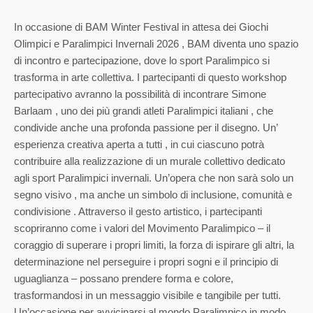
In occasione di BAM Winter Festival in attesa dei Giochi
Olimpici e Paralimpici Invernali 2026 , BAM diventa uno spazio
di incontro e partecipazione, dove lo sport Paralimpico si
trasforma in arte collettiva. I partecipanti di questo workshop
partecipativo avranno la possibilità di incontrare Simone
Barlaam , uno dei più grandi atleti Paralimpici italiani , che
condivide anche una profonda passione per il disegno. Un’
esperienza creativa aperta a tutti , in cui ciascuno potrà
contribuire alla realizzazione di un murale collettivo dedicato
agli sport Paralimpici invernali. Un’opera che non sarà solo un
segno visivo , ma anche un simbolo di inclusione, comunità e
condivisione . Attraverso il gesto artistico, i partecipanti
scopriranno come i valori del Movimento Paralimpico – il
coraggio di superare i propri limiti, la forza di ispirare gli altri, la
determinazione nel perseguire i propri sogni e il principio di
uguaglianza – possano prendere forma e colore,
trasformandosi in un messaggio visibile e tangibile per tutti.
Un’occasione per avvicinarsi al mondo Paralimpico in modo