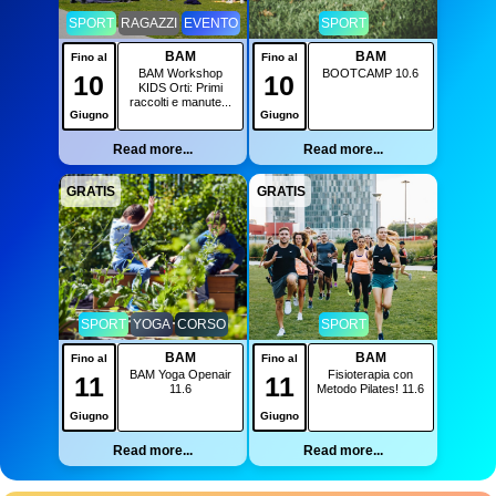
SPORT
RAGAZZI
EVENTO
SPORT
BAM
BAM
Fino al
Fino al
BAM Workshop
BOOTCAMP 10.6
10
10
KIDS Orti: Primi
raccolti e manute...
Giugno
Giugno
Read more...
Read more...
GRATIS
GRATIS
SPORT
YOGA
CORSO
SPORT
BAM
BAM
Fino al
Fino al
BAM Yoga Openair
Fisioterapia con
11
11
11.6
Metodo Pilates! 11.6
Giugno
Giugno
Read more...
Read more...