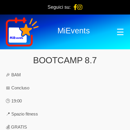
Seguici su:
MiEvents
☰
BOOTCAMP 8.7
🎉 BAM
📅 Concluso
🕒 19:00
📍 Spazio fitness
💰 GRATIS